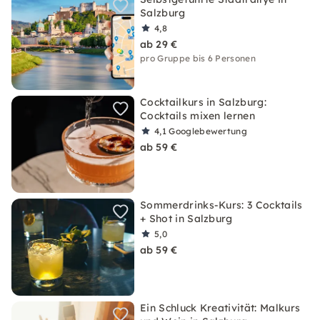
Salzburg
4,8
ab 29 €
pro Gruppe bis 6 Personen
Cocktailkurs in Salzburg:
Cocktails mixen lernen
4,1
Googlebewertung
ab 59 €
Sommerdrinks-Kurs: 3 Cocktails
+ Shot in Salzburg
5,0
ab 59 €
Ein Schluck Kreativität: Malkurs