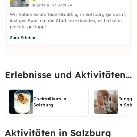
Brigitte R., 23.09.2024
Wir haben es als Team-Building in Salzburg gemacht,
lustiges Spiel um die Stadt zu erkunden, es hat alles
perfekt geklappt
Zum Erlebnis
Erlebnisse und Aktivitäten
in Salzburg entdecken
Cocktailkurs in
Jungges
Salzburg
in Salzb
Aktivitäten in Salzburg