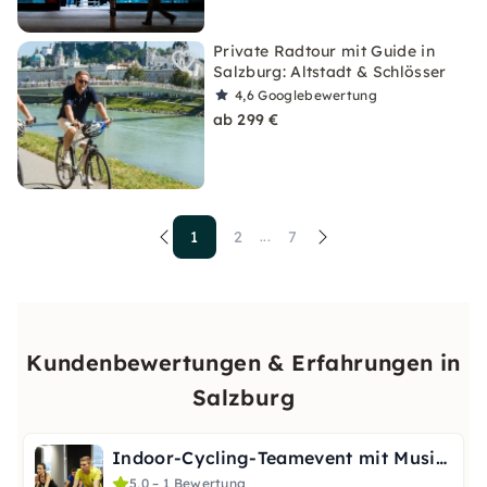
Private Radtour mit Guide in
Salzburg: Altstadt & Schlösser
4,6
Googlebewertung
ab 299 €
1
2
7
...
Kundenbewertungen & Erfahrungen in
Salzburg
Indoor-Cycling-Teamevent mit Musik & Video in Salzburg
5,0 – 1 Bewertung