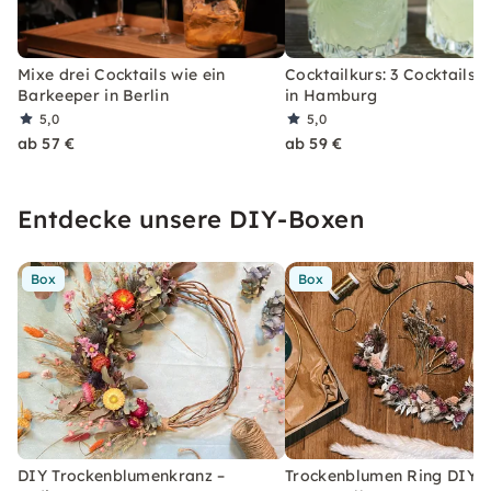
Mixe drei Cocktails wie ein
Cocktailkurs: 3 Cocktails 
Barkeeper in Berlin
in Hamburg
5,0
5,0
ab 57 €
ab 59 €
Entdecke unsere DIY-Boxen
Box
Box
DIY Trockenblumenkranz –
Trockenblumen Ring DIY-