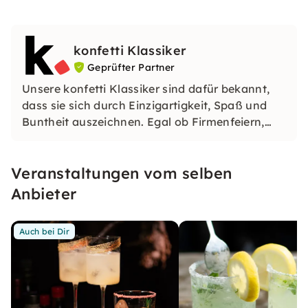
konfetti Klassiker
Geprüfter Partner
Unsere konfetti Klassiker sind dafür bekannt,
dass sie sich durch Einzigartigkeit, Spaß und
Buntheit auszeichnen. Egal ob Firmenfeiern,
JGAs oder Dein bevorstehender Geburtstag: Mit
unseren konfetti Klassikern wirst Du ein Event
Veranstaltungen vom selben
erleben, welches Du so schnell nicht vergessen
wirst.
Anbieter
Auch bei Dir