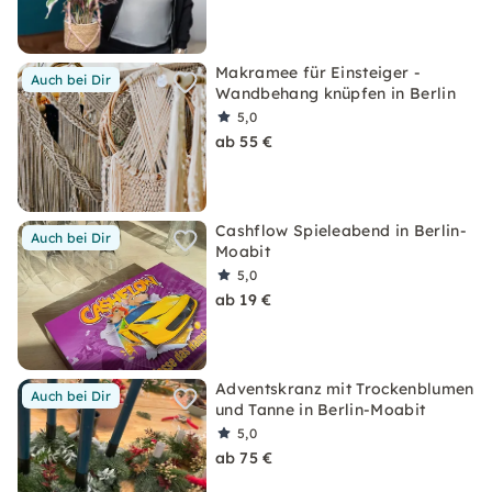
Makramee für Einsteiger -
Auch bei Dir
Wandbehang knüpfen in Berlin
5,0
ab 55 €
Cashflow Spieleabend in Berlin-
Auch bei Dir
Moabit
5,0
ab 19 €
Adventskranz mit Trockenblumen
Auch bei Dir
und Tanne in Berlin-Moabit
5,0
ab 75 €