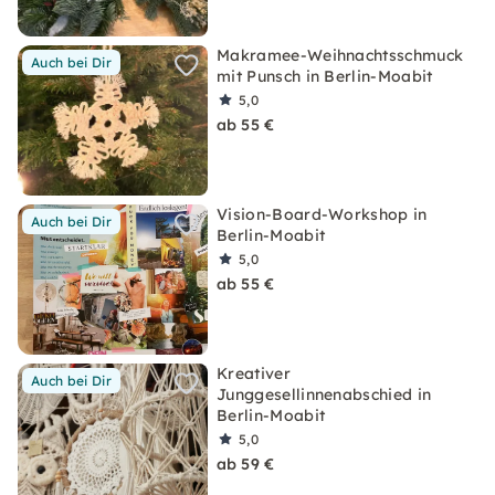
Makramee-Weihnachtsschmuck
Auch bei Dir
mit Punsch in Berlin-Moabit
5,0
ab 55 €
Vision-Board-Workshop in
Auch bei Dir
Berlin-Moabit
5,0
ab 55 €
Kreativer
Auch bei Dir
Junggesellinnenabschied in
Berlin-Moabit
5,0
ab 59 €