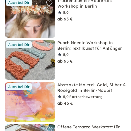
Trockenblumen-Haarkranz
Auch bei Dir
Workshop in Berlin
5,0
ab 65 €
Punch Needle Workshop in
Auch bei Dir
Berlin: Textilkunst für Anfänger
5,0
ab 65 €
Abstrakte Malerei: Gold, Silber &
Auch bei Dir
Roségold in Berlin-Moabit
5,0
Partnerbewertung
ab 45 €
Offene Terrazzo Werkstatt für