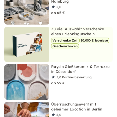
Hamburg
5,0
ab 65 €
Zu viel Auswahl? Verschenke
einen Erlebnisgutschein!
Verschenke Zeit
10.000 Erlebnisse
Geschenkboxen
Raysin Gießkeramik & Terrazzo
in Düsseldorf
5,0
Partnerbewertung
ab 59 €
Überraschungsevent mit
geheimer Location in Berlin
5,0