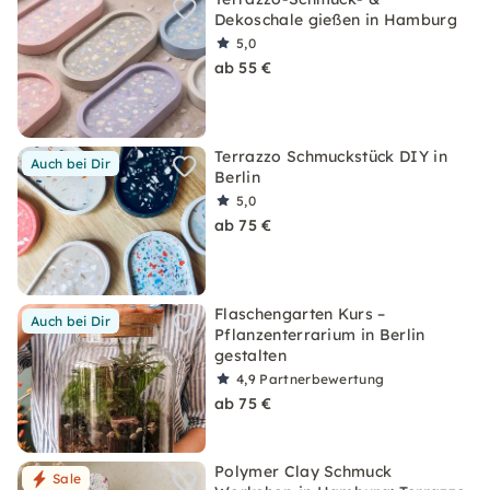
Dekoschale gießen in Hamburg
5,0
ab 55 €
Terrazzo Schmuckstück DIY in
Auch bei Dir
Berlin
5,0
ab 75 €
Flaschengarten Kurs –
Auch bei Dir
Pflanzenterrarium in Berlin
gestalten
4,9
Partnerbewertung
ab 75 €
Polymer Clay Schmuck
Sale