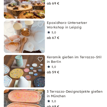
ab 69 €
Epoxidharz-Untersetzer
Workshop in Leipzig
5,0
ab 67 €
Keramik gießen im Terrazzo-Stil
in Berlin
5,0
ab 59 €
3 Terrazzo-Designobjekte gießen
in München
5,0
ab 69 €