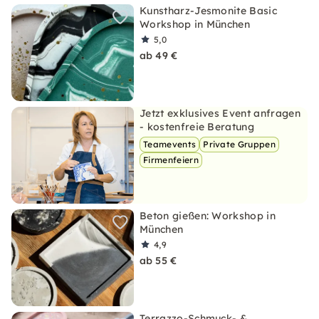
Kunstharz-Jesmonite Basic
Workshop in München
5,0
ab 49 €
Jetzt exklusives Event anfragen
- kostenfreie Beratung
Teamevents
Private Gruppen
Firmenfeiern
Beton gießen: Workshop in
München
4,9
ab 55 €
Terrazzo-Schmuck- &