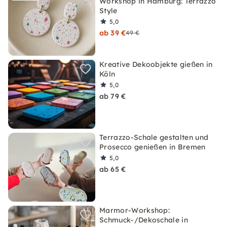
Workshop in Hamburg: Terrazzo
Style
5,0
ab 39 €
49 €
Kreative Dekoobjekte gießen in
Köln
5,0
ab 79 €
Terrazzo-Schale gestalten und
Prosecco genießen in Bremen
5,0
ab 65 €
Marmor-Workshop:
Schmuck-/Dekoschale in