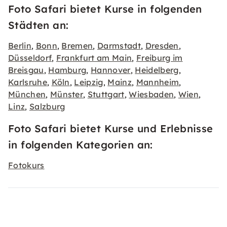
Foto Safari bietet Kurse in folgenden
Städten an:
Berlin
Bonn
Bremen
Darmstadt
Dresden
,
,
,
,
,
Düsseldorf
Frankfurt am Main
Freiburg im
,
,
Breisgau
Hamburg
Hannover
Heidelberg
,
,
,
,
Karlsruhe
Köln
Leipzig
Mainz
Mannheim
,
,
,
,
,
München
Münster
Stuttgart
Wiesbaden
Wien
,
,
,
,
,
Linz
Salzburg
,
Foto Safari bietet Kurse und Erlebnisse
in folgenden Kategorien an:
Fotokurs