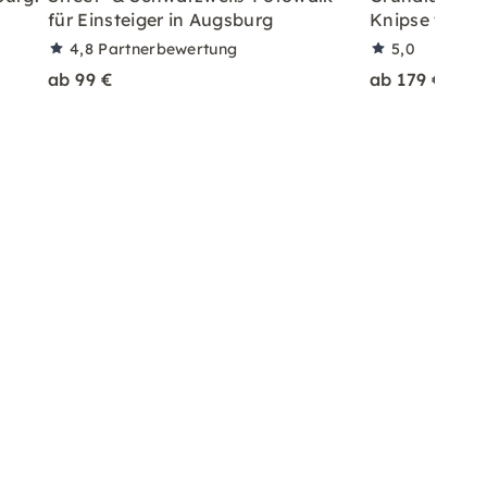
für Einsteiger in Augsburg
Knipse tolle B
4,8
Partnerbewertung
5,0
ab 99 €
ab 179 €