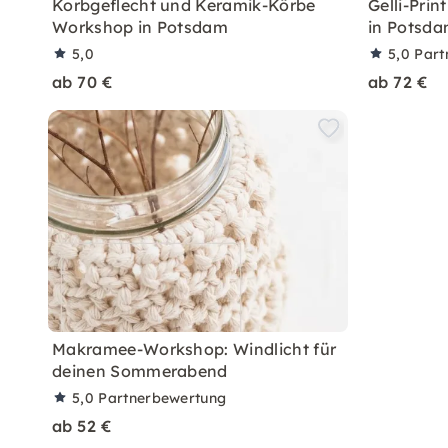
Korbgeflecht und Keramik-Körbe
Gelli-Pri
Workshop in Potsdam
in Potsd
5,0
5,0
Part
ab 70 €
ab 72 €
Makramee-Workshop: Windlicht für
deinen Sommerabend
5,0
Partnerbewertung
ab 52 €