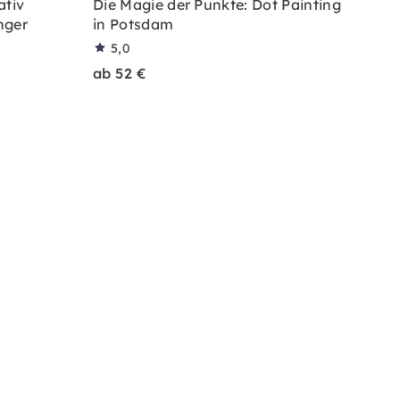
tiv
Die Magie der Punkte: Dot Painting
nger
in Potsdam
5,0
ab 52 €