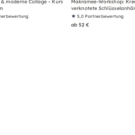
nt & moderne Collage – Kurs
Makramee-Workshop: Krea
am
verknotete Schlüsselanhä
nerbewertung
5,0
Partnerbewertung
ab 52 €