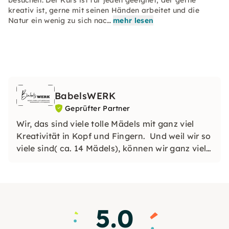
besuchen. Der Kurs ist für jeden geeignet, der gerne
kreativ ist, gerne mit seinen Händen arbeitet und die
Natur ein wenig zu sich nac…
mehr lesen
BabelsWERK
Geprüfter Partner
Wir, das sind viele tolle Mädels mit ganz viel
Kreativität in Kopf und Fingern. Und weil wir so
viele sind( ca. 14 Mädels), können wir ganz viele
verschiedene Sachen zum Ausprobieren
anbieten. Du findest hier einen Raum zum
Werkeln, ausprobieren, quatschen, treffen und
Spaß haben.
5.0