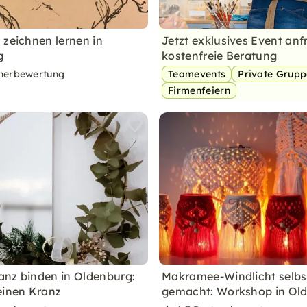
 zeichnen lernen in
Jetzt exklusives Event anf
g
kostenfreie Beratung
nerbewertung
Teamevents
Private Grup
Firmenfeiern
nz binden in Oldenburg:
Makramee-Windlicht selbs
einen Kranz
gemacht: Workshop in Ol