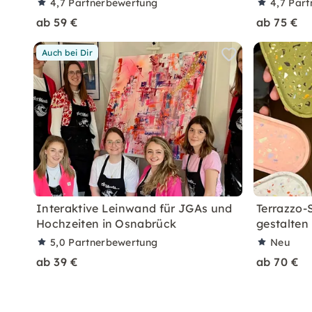
4,7
Partnerbewertung
4,7
Part
ab 59 €
ab 75 €
Auch bei Dir
Interaktive Leinwand für JGAs und
Terrazzo-
Hochzeiten in Osnabrück
gestalten
5,0
Partnerbewertung
Neu
ab 39 €
ab 70 €