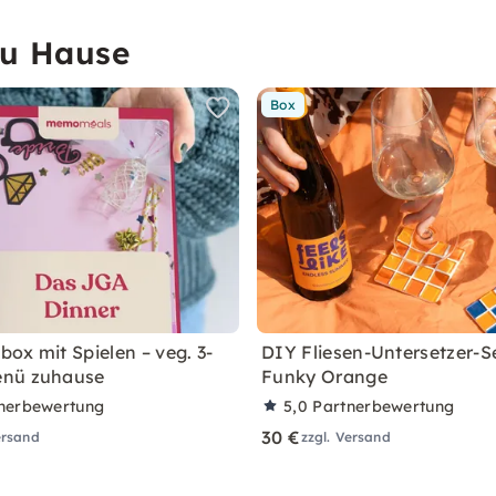
zu Hause
Box
ox mit Spielen – veg. 3-
DIY Fliesen-Untersetzer-Se
nü zuhause
Funky Orange
nerbewertung
5,0
Partnerbewertung
30 €
ersand
zzgl. Versand