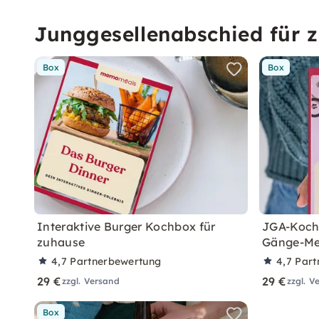
Junggesellenabschied für 
Box
Box
Interaktive Burger Kochbox für
JGA-Kochb
zuhause
Gänge-Me
4,7
Partnerbewertung
4,7
Part
29 €
29 €
zzgl. Versand
zzgl. V
Box