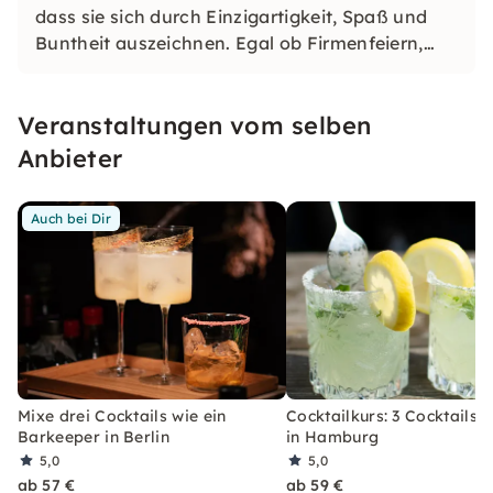
dass sie sich durch Einzigartigkeit, Spaß und
Buntheit auszeichnen. Egal ob Firmenfeiern,
JGAs oder Dein bevorstehender Geburtstag: Mit
unseren konfetti Klassikern wirst Du ein Event
Veranstaltungen vom selben
erleben, welches Du so schnell nicht vergessen
wirst.
Anbieter
Auch bei Dir
Mixe drei Cocktails wie ein
Cocktailkurs: 3 Cocktails 
Barkeeper in Berlin
in Hamburg
5,0
5,0
ab 57 €
ab 59 €