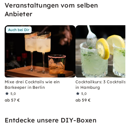
Veranstaltungen vom selben
erleben, welches Du so schnell nicht vergessen
wirst.
Anbieter
Auch bei Dir
Mixe drei Cocktails wie ein
Cocktailkurs: 3 Cocktails 
Barkeeper in Berlin
in Hamburg
5,0
5,0
ab 57 €
ab 59 €
Entdecke unsere DIY-Boxen