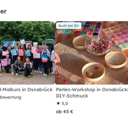
er
Auch bei Dir
nd-Malkurs in Osnabrück
Perlen-Workshop in Osnabrück
DIY-Schmuck
rbewertung
5,0
ab 45 €