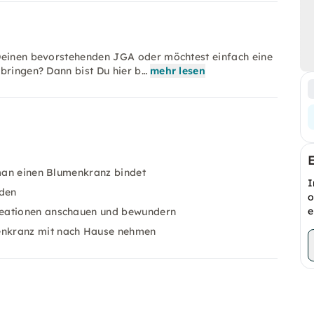
 Deinen bevorstehenden JGA oder möchtest einfach eine
bringen? Dann bist Du hier b…
mehr lesen
e man einen Blumenkranz bindet
I
nden
o
e
reationen anschauen und bewundern
enkranz mit nach Hause nehmen