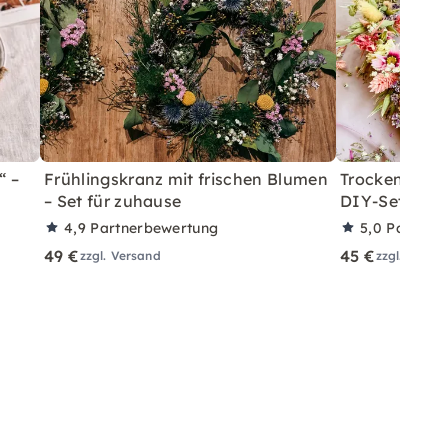
“ –
Frühlingskranz mit frischen Blumen
Trockenblumen
– Set für zuhause
DIY-Set für 
4,9
Partnerbewertung
5,0
Partner
49 €
45 €
zzgl. Versand
zzgl. Versa