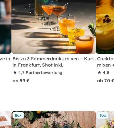
ve in
Bis zu 3 Sommerdrinks mixen – Kurs
Cocktailkurs: 
in Frankfurt, Shot inkl.
mixen + Shot 
4,7
Partnerbewertung
4,8
ab 59 €
ab 70 €
Box
Box