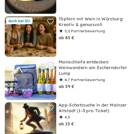
Töpfern mit Wein in Würzburg:
Auch bei Dir
Kreativ & genussvoll
5,0
Partnerbewertung
ab 85 €
Mainschleife entdecken:
Weinwandern am Escherndorfer
Lump
4,7
Partnerbewertung
ab 39 €
App-Schatzsuche in der Mainzer
Altstadt (1–3 pro Ticket)
4,5
ab 15 €