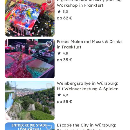
Workshop in Frankfurt
5,0
ab 62 €
Freies Malen mit Musik & Drinks
in Frankfurt
4,8
ab 35 €
Weinbergsrallye in Würzburg:
Mit Weinverkostung & Spielen
4,9
ab 55 €
Escape the City in Würzburg: