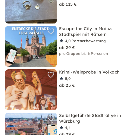
ab 115 €
Escape the City in Mainz:
Stadtspiel mit Rätseln
4,0
Partnerbewertung
ab 29 €
pro Gruppe bis 6 Personen
Krimi-Weinprobe in Volkach
5,0
ab 25 €
Selbstgeführte Stadtrallye in
Würzburg
4,4
ab 29 €