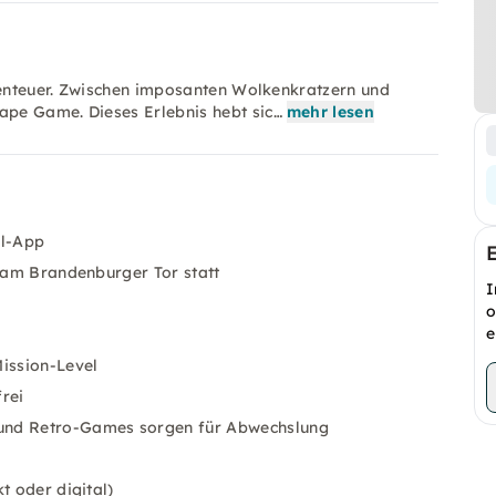
Abenteuer. Zwischen imposanten Wolkenkratzern und
pe Game. Dieses Erlebnis hebt sic…
mehr lesen
el-App
t am Brandenburger Tor statt
I
o
e
ission-Level
rei
 und Retro-Games sorgen für Abwechslung
t oder digital)