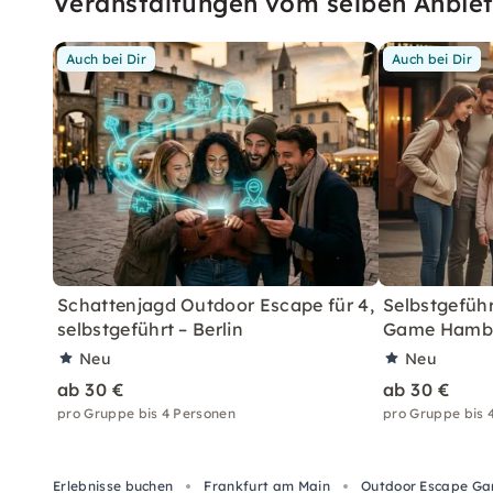
Veranstaltungen vom selben Anbiet
Auch bei Dir
Auch bei Dir
Schattenjagd Outdoor Escape für 4,
Selbstgefüh
selbstgeführt – Berlin
Game Hambu
Neu
Neu
ab 30 €
ab 30 €
pro Gruppe bis 4 Personen
pro Gruppe bis 
Erlebnisse buchen
Frankfurt am Main
Outdoor Escape G