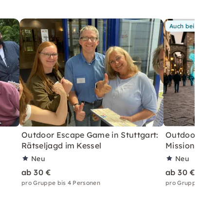
Auch bei Dir
Outdoor Escape Game in Stuttgart:
Outdoor Esc
Rätseljagd im Kessel
Mission in der
Neu
Neu
ab 30 €
ab 30 €
pro Gruppe bis 4 Personen
pro Gruppe bis 4