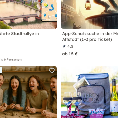
hrte Stadtrallye in
App-Schatzsuche in der M
Altstadt (1–3 pro Ticket)
4,5
ab 15 €
is 6 Personen
r