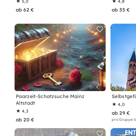
5,0
4,8
ab 62 €
ab 35 €
Paarzeit-Schatzsuche Mainz
Selbstgef
Altstadt
4,0
4,3
ab 29 €
ab 20 €
pro Gruppe b