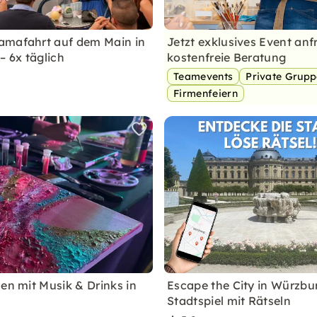
amafahrt auf dem Main in
Jetzt exklusives Event anf
– 6x täglich
kostenfreie Beratung
Teamevents
Private Grup
Firmenfeiern
len mit Musik & Drinks in
Escape the City in Würzbu
Stadtspiel mit Rätseln