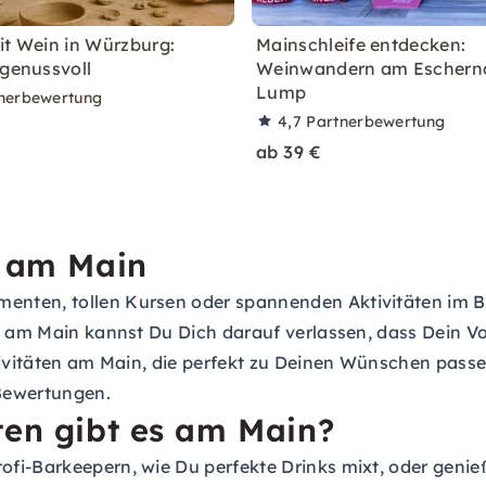
it Wein in Würzburg:
Mainschleife entdecken:
 genussvoll
Weinwandern am Eschernd
Lump
nerbewertung
4,7
Partnerbewertung
ab 39 €
n am Main
nten, tollen Kursen oder spannenden Aktivitäten im Ber
n am Main kannst Du Dich darauf verlassen, dass Dein V
ktivitäten am Main, die perfekt zu Deinen Wünschen pass
Bewertungen.
ten gibt es am Main?
ofi-Barkeepern, wie Du perfekte Drinks mixt, oder genie