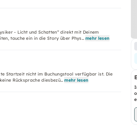
siker - Licht und Schatten“ direkt mit Deinem
en, tauche ein in die Story über Phys…
mehr lesen
e Startzeit nicht im Buchungstool verfügbar ist. Die
 keine Rücksprache diesbezü…
mehr lesen
I
o
e