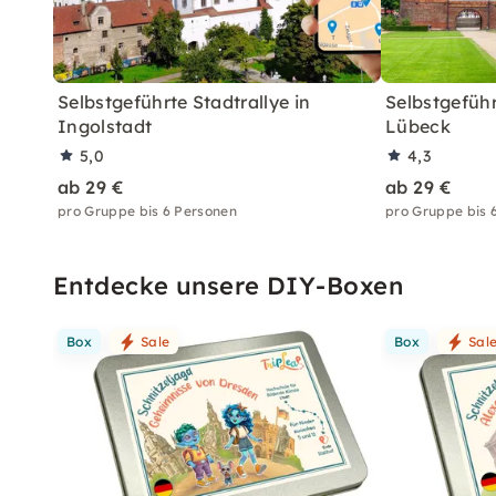
Selbstgeführte Stadtrallye in
Selbstgeführ
Ingolstadt
Lübeck
5,0
4,3
ab 29 €
ab 29 €
pro Gruppe bis 6 Personen
pro Gruppe bis 
Entdecke unsere DIY-Boxen
Box
Sale
Box
Sal