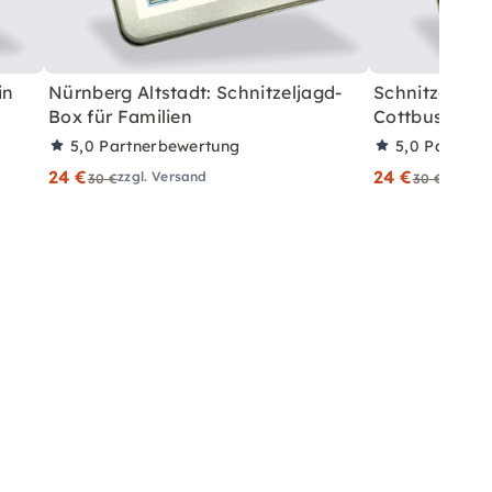
in
Nürnberg Altstadt: Schnitzeljagd-
Schnitzeljagd
Box für Familien
Cottbus
5,0
Partnerbewertung
5,0
Partner
24 €
24 €
zzgl. Versand
zzgl. V
30 €
30 €