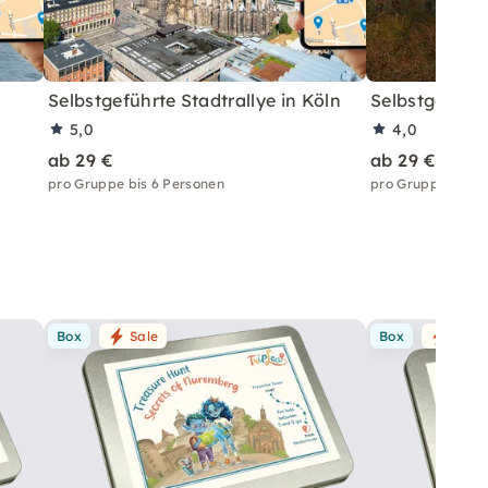
Selbstgeführte Stadtrallye in Köln
Selbstgeführt
5,0
4,0
ab 29 €
ab 29 €
pro Gruppe bis 6 Personen
pro Gruppe bis 6
Box
Sale
Box
Sale