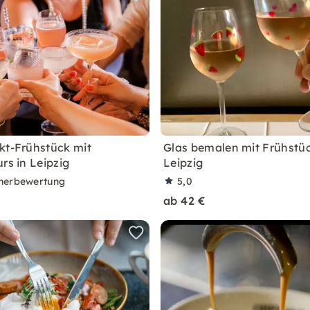
kt-Frühstück mit
Glas bemalen mit Frühstüc
rs in Leipzig
Leipzig
nerbewertung
5,0
ab 42 €