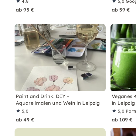
4,8
5,0
Goo
ab 95 €
ab 59 €
Paint and Drink: DIY -
Veganes 
Aquarellmalen und Wein in Leipzig
in Leipzig
5,0
5,0
Part
ab 49 €
ab 109 €