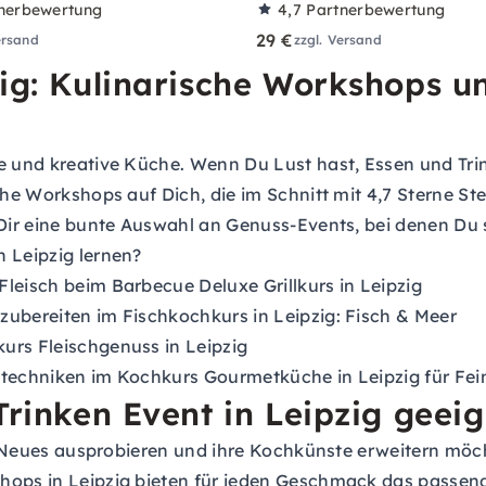
nerbewertung
4,7
Partnerbewertung
29 €
ersand
zzgl. Versand
pzig: Kulinarische Workshops
e und kreative Küche. Wenn Du Lust hast, Essen und Trin
sche Workshops auf Dich, die im Schnitt mit 4,7 Sterne 
 Dir eine bunte Auswahl an Genuss-Events, bei denen Du 
n Leipzig lernen?
leisch beim Barbecue Deluxe Grillkurs in Leipzig
zubereiten im Fischkochkurs in Leipzig: Fisch & Meer
urs Fleischgenuss in Leipzig
tetechniken im Kochkurs Gourmetküche in Leipzig für Fe
Trinken Event in Leipzig geei
rne Neues ausprobieren und ihre Kochkünste erweitern möc
hops in Leipzig bieten für jeden Geschmack das passende