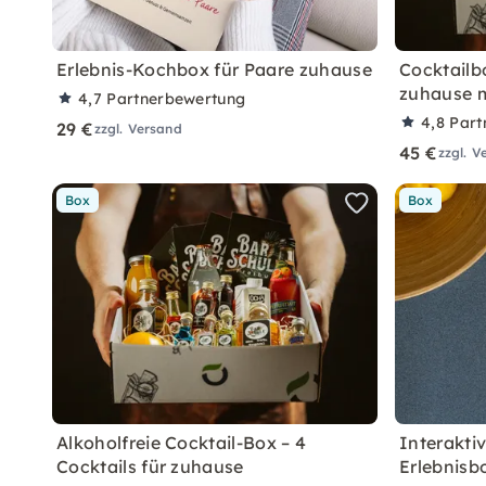
Erlebnis-Kochbox für Paare zuhause
Cocktailb
zuhause 
4,7
Partnerbewertung
4,8
Part
29 €
zzgl. Versand
45 €
zzgl. V
Box
Box
Alkoholfreie Cocktail-Box – 4
Interakti
Cocktails für zuhause
Erlebnisb