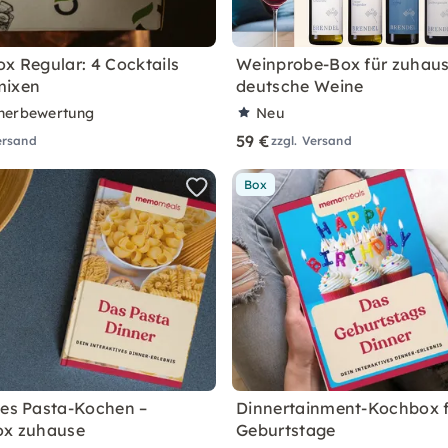
ox Regular: 4 Cocktails
Weinprobe-Box für zuhaus
mixen
deutsche Weine
nerbewertung
Neu
59 €
ersand
zzgl. Versand
Box
ves Pasta-Kochen –
Dinnertainment-Kochbox 
ox zuhause
Geburtstage