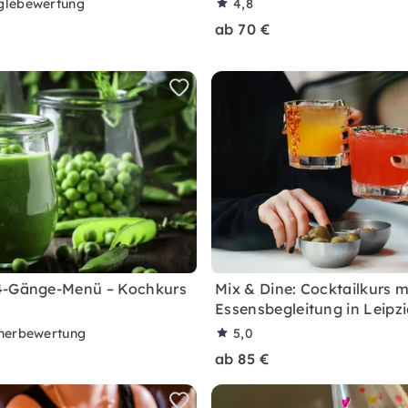
glebewertung
4,8
ab 70 €
4-Gänge-Menü – Kochkurs
Mix & Dine: Cocktailkurs m
Essensbegleitung in Leipz
nerbewertung
5,0
ab 85 €