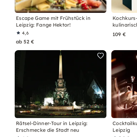
Escape Game mit Frühstück in
Kochkurs-
Leipzig: Fange Hektor!
kulinarisc
4,6
109 €
ab 52 €
Rätsel-Dinner-Tour in Leipzig:
Cocktailk
Erschmecke die Stadt neu
Leipzig