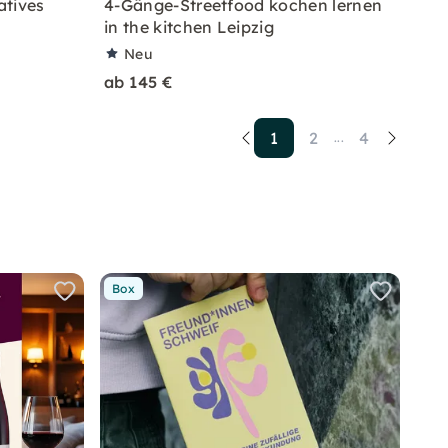
atives
4-Gänge-Streetfood kochen lernen
in the kitchen Leipzig
Neu
ab 145 €
1
2
4
...
Box