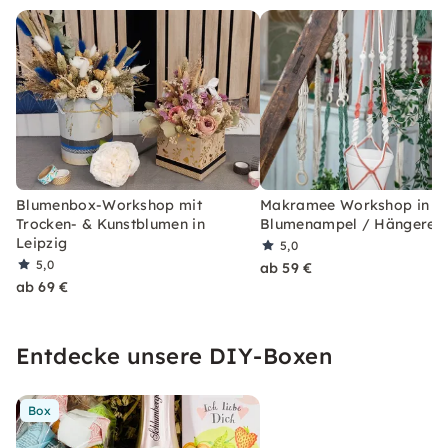
Blumenbox-Workshop mit
Makramee Workshop in Le
Trocken- & Kunstblumen in
Blumenampel / Hängereg
Leipzig
5,0
5,0
ab 59 €
ab 69 €
Entdecke unsere DIY-Boxen
Box