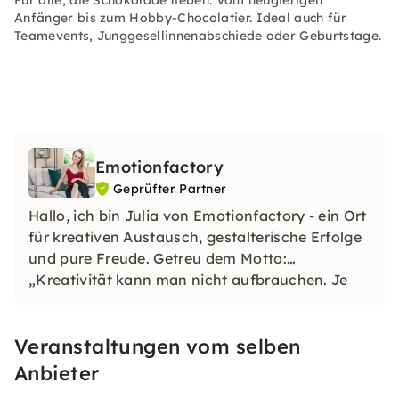
Für alle, die Schokolade lieben. Vom neugierigen
Anfänger bis zum Hobby-Chocolatier. Ideal auch für
Teamevents, Junggesellinnenabschiede oder Geburtstage.
Emotionfactory
Geprüfter Partner
Hallo, ich bin Julia von Emotionfactory - ein Ort
für kreativen Austausch, gestalterische Erfolge
und pure Freude. Getreu dem Motto:
„Kreativität kann man nicht aufbrauchen. Je
mehr man sie nutzt, desto mehr entsteht.“
entwickelte sich der Wunsch DIY Lovers zu
Veranstaltungen vom selben
inspirieren.
Anbieter