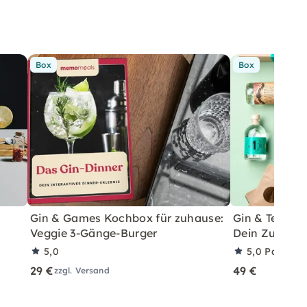
Box
Box
Gin & Games Kochbox für zuhause:
Gin & Tea Har
Veggie 3-Gänge-Burger
Dein Zuhaus
5,0
5,0
Partner
29 €
49 €
zzgl. Versand