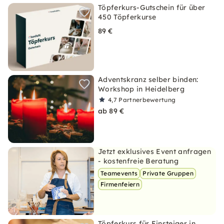
Töpferkurs-Gutschein für über
450 Töpferkurse
89 €
Adventskranz selber binden:
Workshop in Heidelberg
4,7
Partnerbewertung
ab 89 €
Jetzt exklusives Event anfragen
- kostenfreie Beratung
Teamevents
Private Gruppen
Firmenfeiern
Töpferkurs für Einsteiger in