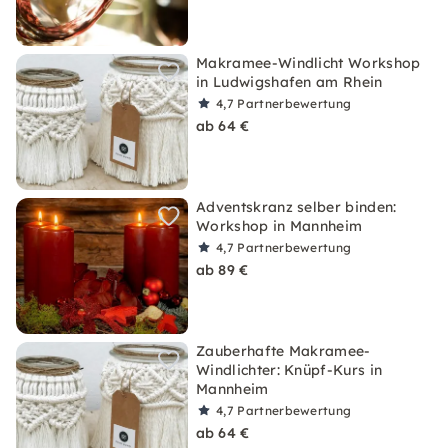
Makramee-Windlicht Workshop
in Ludwigshafen am Rhein
4,7
Partnerbewertung
ab 64 €
Adventskranz selber binden:
Workshop in Mannheim
4,7
Partnerbewertung
ab 89 €
Zauberhafte Makramee-
Windlichter: Knüpf-Kurs in
Mannheim
4,7
Partnerbewertung
ab 64 €