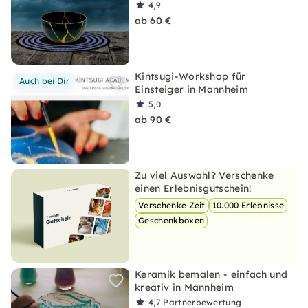
4,9
ab 60 €
Kintsugi-Workshop für
Auch bei Dir
Einsteiger in Mannheim
5,0
ab 90 €
Zu viel Auswahl? Verschenke
einen Erlebnisgutschein!
Verschenke Zeit
10.000 Erlebnisse
Geschenkboxen
Keramik bemalen - einfach und
kreativ in Mannheim
4,7
Partnerbewertung