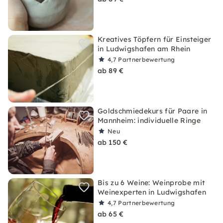
Kreatives Töpfern für Einsteiger
in Ludwigshafen am Rhein
4,7
Partnerbewertung
ab 89 €
Goldschmiedekurs für Paare in
Mannheim: individuelle Ringe
Neu
ab 150 €
Bis zu 6 Weine: Weinprobe mit
Weinexperten in Ludwigshafen
4,7
Partnerbewertung
ab 65 €