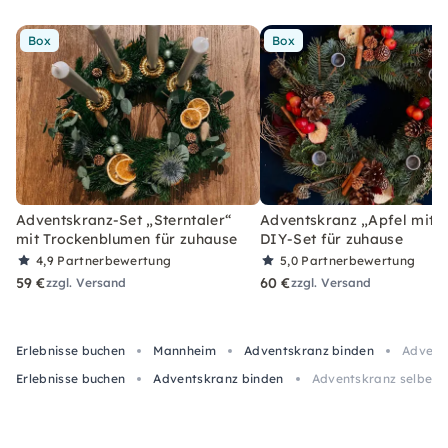
Box
Box
Adventskranz-Set „Sterntaler“
Adventskranz „Apfel mit Z
mit Trockenblumen für zuhause
DIY-Set für zuhause
4,9
Partnerbewertung
5,0
Partnerbewertung
59 €
60 €
zzgl. Versand
zzgl. Versand
Erlebnisse buchen
Mannheim
Adventskranz binden
Advent
Erlebnisse buchen
Adventskranz binden
Adventskranz selber 