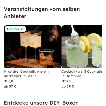
unseren konfetti Klassikern wirst Du ein Event
Veranstaltungen vom selben
erleben, welches Du so schnell nicht vergessen
wirst.
Anbieter
Auch bei Dir
Mixe drei Cocktails wie ein
Cocktailkurs: 3 Cocktails 
Barkeeper in Berlin
in Hamburg
5,0
5,0
ab 57 €
ab 59 €
Entdecke unsere DIY-Boxen