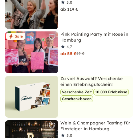
5,0
ab 119 €
Pink Painting Party mit Rosé in
Sale
Hamburg
4,7
ab 55 €
69 €
Zu viel Auswahl? Verschenke
einen Erlebnisgutschein!
Verschenke Zeit
10.000 Erlebnisse
Geschenkboxen
Wein & Champagner Tasting für
Einsteiger in Hamburg
5,0