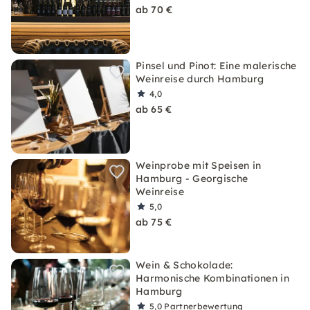
ab 70 €
Pinsel und Pinot: Eine malerische
Weinreise durch Hamburg
4,0
ab 65 €
Weinprobe mit Speisen in
Hamburg - Georgische
Weinreise
5,0
ab 75 €
Wein & Schokolade:
Harmonische Kombinationen in
Hamburg
5,0
Partnerbewertung