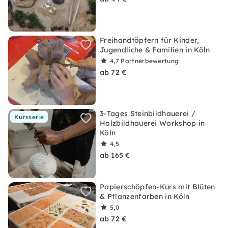
Freihandtöpfern für Kinder,
Jugendliche & Familien in Köln
4,7
Partnerbewertung
ab 72 €
3-Tages Steinbildhauerei /
Kursserie
Holzbildhauerei Workshop in
Köln
4,5
ab 165 €
Papierschöpfen-Kurs mit Blüten
& Pflanzenfarben in Köln
5,0
ab 72 €