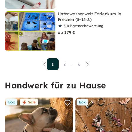
Unterwasserwelt Ferienkurs in
Frechen (3–13 J.)
5,0
Partnerbewertung
ab 179 €
1
2
6
...
Handwerk für zu Hause
Box
Sale
Box