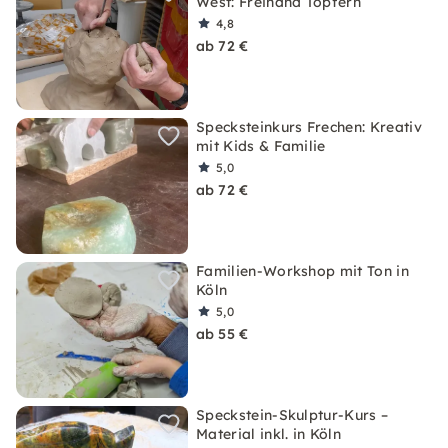
West: Freihand Töpfern
4,8
ab 72 €
Specksteinkurs Frechen: Kreativ
mit Kids & Familie
5,0
ab 72 €
Familien-Workshop mit Ton in
Köln
5,0
ab 55 €
Speckstein-Skulptur-Kurs –
Material inkl. in Köln