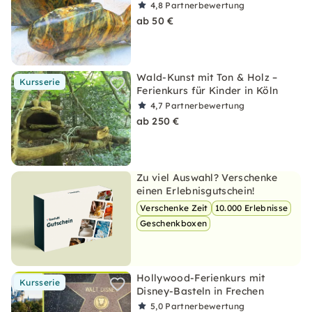
4,8
Partnerbewertung
ab 50 €
Wald-Kunst mit Ton & Holz –
Kursserie
Ferienkurs für Kinder in Köln
4,7
Partnerbewertung
ab 250 €
Zu viel Auswahl? Verschenke
einen Erlebnisgutschein!
Verschenke Zeit
10.000 Erlebnisse
Geschenkboxen
Hollywood-Ferienkurs mit
Kursserie
Disney-Basteln in Frechen
5,0
Partnerbewertung