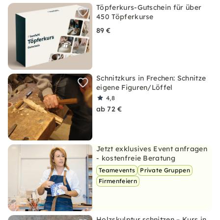
Töpferkurs-Gutschein für über
450 Töpferkurse
89 €
Schnitzkurs in Frechen: Schnitze
eigene Figuren/Löffel
4,8
ab 72 €
Jetzt exklusives Event anfragen
- kostenfreie Beratung
Teamevents
Private Gruppen
Firmenfeiern
Holzskulptur schnitzen – Kurs in