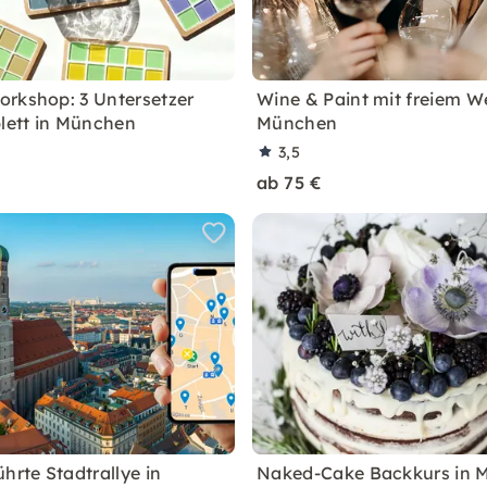
rkshop: 3 Untersetzer
Wine & Paint mit freiem We
blett in München
München
3,5
ab 75 €
hrte Stadtrallye in
Naked-Cake Backkurs in 