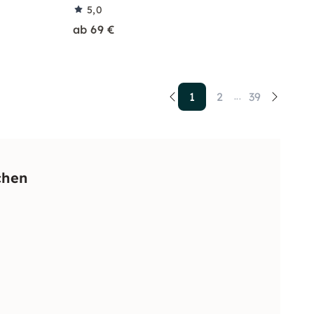
5,0
ab 69 €
1
2
39
...
chen