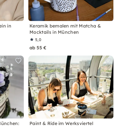
in in
Keramik bemalen mit Matcha &
Mocktails in München
5,0
ab 55 €
München:
Paint & Ride im Werksviertel