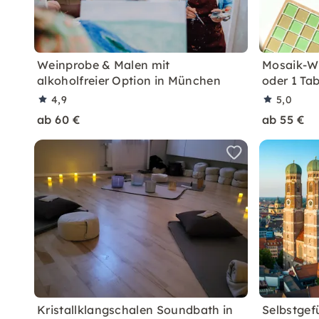
Weinprobe & Malen mit
Mosaik-Wo
alkoholfreier Option in München
oder 1 Ta
4,9
5,0
ab 60 €
ab 55 €
Kristallklangschalen Soundbath in
Selbstgefü