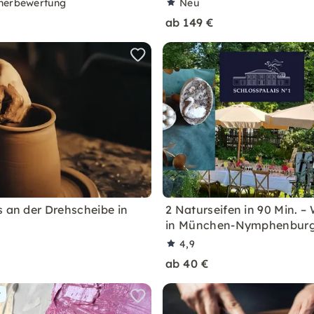
nerbewertung
Neu
ab 149 €
s an der Drehscheibe in
2 Naturseifen in 90 Min. 
in München-Nymphenbur
4,9
ab 40 €
r