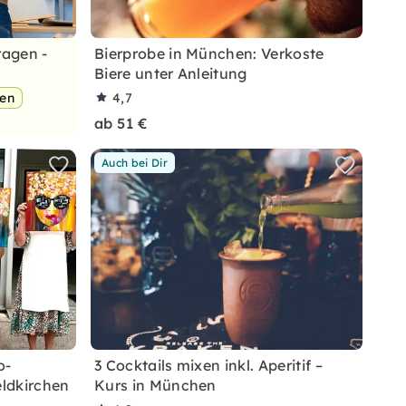
ragen -
Bierprobe in München: Verkoste
Biere unter Anleitung
pen
4,7
ab 51 €
Auch bei Dir
o-
3 Cocktails mixen inkl. Aperitif –
ldkirchen
Kurs in München