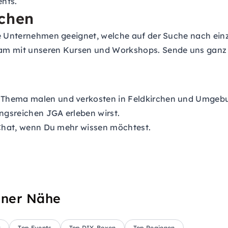
ents.
rchen
le Unternehmen geeignet, welche auf der Suche nach ein
am mit unseren Kursen und Workshops. Sende uns ganz e
 Thema malen und verkosten in Feldkirchen und Umgeb
ngsreichen JGA erleben wirst.
e-Chat, wenn Du mehr wissen möchtest.
iner Nähe
t
Top Events
Top DIY-Boxen
Top Regionen