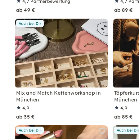
4,7
Partnerbewertung
4,7
Part
ab 49 €
ab 89 €
Auch bei Dir
Mix and Match Kettenworkshop in
Töpferkur
München
München
4,9
4,9
ab 35 €
ab 85 €
Auch bei Dir
Auch bei Di