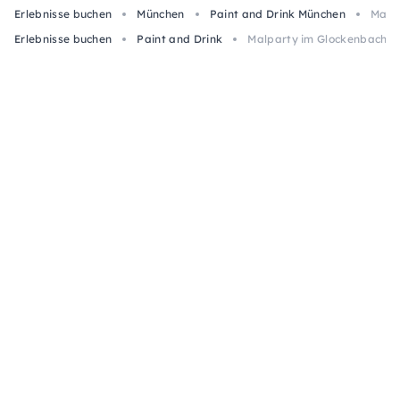
Erlebnisse buchen
München
Paint and Drink München
Malp
Erlebnisse buchen
Paint and Drink
Malparty im Glockenbachvi