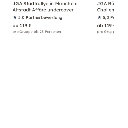
JGA Stadtrallye in München:
JGA Rätsel-St
Altstadt Affäre undercover
Challenges in
5,0
Partnerbewertung
5,0
Partner
ab 119 €
ab 119 €
pro Gruppe bis 25 Personen
pro Gruppe bis 2