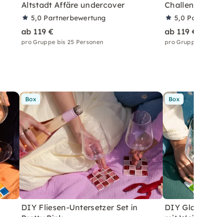
Altstadt Affäre undercover
Challenges in
5,0
Partnerbewertung
5,0
Partner
ab 119 €
ab 119 €
pro Gruppe bis 25 Personen
pro Gruppe bis 2
Box
Box
DIY Fliesen-Untersetzer Set in
DIY Glasflies