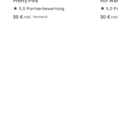
Pretty Pink
mit Wein – fü
5,0
Partnerbewertung
5,0
Partner
30 €
30 €
zzgl. Versand
zzgl. Versa