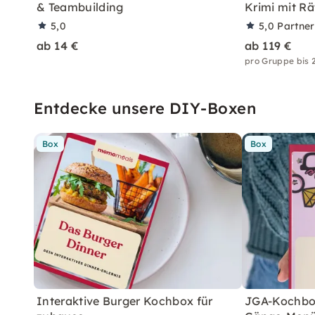
& Teambuilding
Krimi mit Rä
5,0
5,0
Partne
ab 14 €
ab 119 €
pro Gruppe bis 
Entdecke unsere DIY-Boxen
Box
Box
Interaktive Burger Kochbox für
JGA-Kochbox 