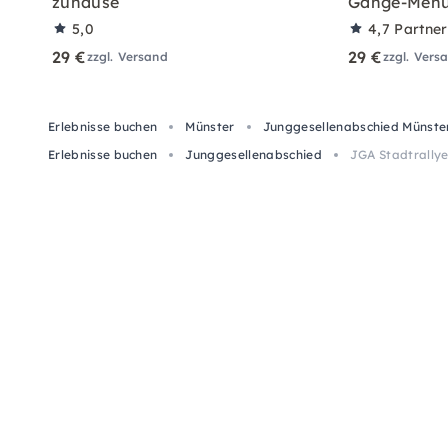
zuhause
Gänge-Menü
5,0
4,7
Partne
29 €
29 €
zzgl. Versand
zzgl. Vers
Erlebnisse buchen
Münster
Junggesellenabschied Münste
Erlebnisse buchen
Junggesellenabschied
JGA Stadtrallye