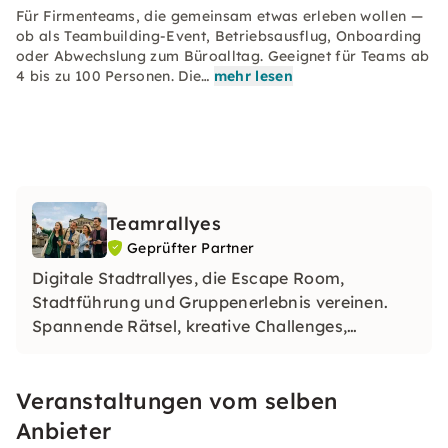
Für Firmenteams, die gemeinsam etwas erleben wollen —
ob als Teambuilding-Event, Betriebsausflug, Onboarding
oder Abwechslung zum Büroalltag. Geeignet für Teams ab
4 bis zu 100 Personen. Die…
mehr lesen
Teamrallyes
Geprüfter Partner
Digitale Stadtrallyes, die Escape Room,
Stadtführung und Gruppenerlebnis vereinen.
Spannende Rätsel, kreative Challenges,
unvergessliche Momente — für JGA-Gruppen
und Firmenteams. Über 10.000 zufriedene
Veranstaltungen vom selben
Gruppen. Einfach buchen und loslegen.
Anbieter