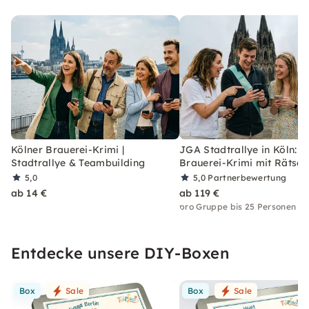
Kölner Brauerei-Krimi |
JGA Stadtrallye in Köln:
Stadtrallye & Teambuilding
Brauerei-Krimi mit Rätsel
5,0
5,0
Partnerbewertung
ab 14 €
ab 119 €
pro Gruppe bis 25 Personen
Entdecke unsere DIY-Boxen
Box
Sale
Box
Sale