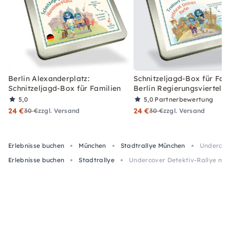
Berlin Alexanderplatz:
Schnitzeljagd-Box für Fami
Schnitzeljagd-Box für Familien
Berlin Regierungsviertel
5,0
5,0
Partnerbewertung
24 €
24 €
30 €
zzgl. Versand
30 €
zzgl. Versand
Erlebnisse buchen
München
Stadtrallye München
Undercove
Erlebnisse buchen
Stadtrallye
Undercover Detektiv-Rallye mit