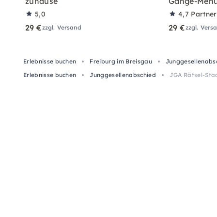
zuhause
Gänge-Menü
5,0
4,7
Partne
29 €
29 €
zzgl. Versand
zzgl. Vers
Erlebnisse buchen
Freiburg im Breisgau
Junggesellenabsc
Erlebnisse buchen
Junggesellenabschied
JGA Rätsel-Stad