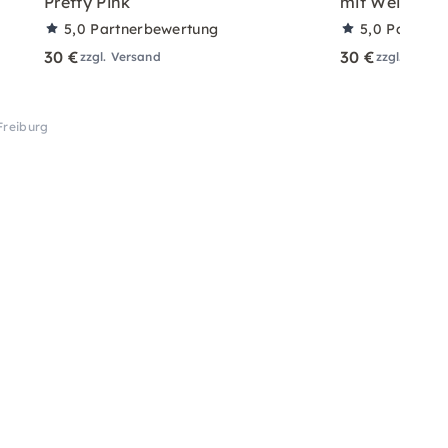
Pretty Pink
mit Wein – fü
5,0
Partnerbewertung
5,0
Partner
30 €
30 €
zzgl. Versand
zzgl. Versa
Freiburg