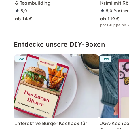
& Teambuilding
Krimi mit Rä
5,0
5,0
Partne
ab 14 €
ab 119 €
pro Gruppe bis 
Entdecke unsere DIY-Boxen
Box
Box
Interaktive Burger Kochbox für
JGA-Kochbox 