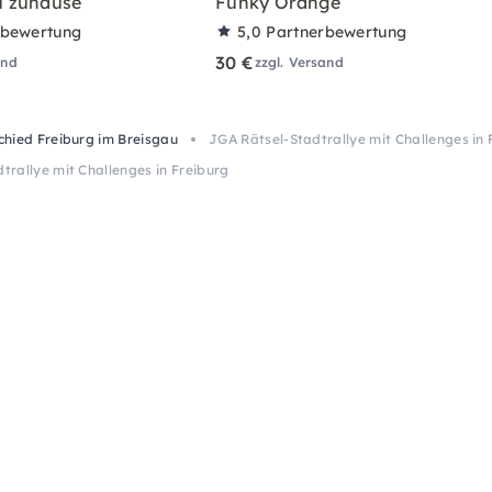
 zuhause
Funky Orange
rbewertung
5,0
Partnerbewertung
30 €
and
zzgl. Versand
hied Freiburg im Breisgau
JGA Rätsel-Stadtrallye mit Challenges in 
trallye mit Challenges in Freiburg