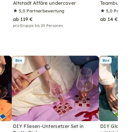
Altstadt Affäre undercover
Teambuilding 
5,0
Partnerbewertung
5,0
Partner
ab 119 €
ab 14 €
pro Gruppe bis 25 Personen
Box
Box
DIY Fliesen-Untersetzer Set in
DIY Glasflies