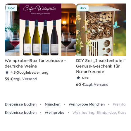
Box
Box
Weinprobe-Box für zuhause –
DIY Set „Insektenhotel“ –
deutsche Weine
Genuss-Geschenk für
Naturfreunde
4,3
Googlebewertung
Neu
59 €
zzgl. Versand
60 €
zzgl. Versand
Erlebnisse buchen
München
Weinprobe München
Weintasti
Erlebnisse buchen
Weinprobe
Weintasting: Blindprobe, Käse 