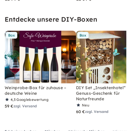
Entdecke unsere DIY-Boxen
Box
Box
Weinprobe-Box für zuhause –
DIY Set „Insektenhotel“ –
deutsche Weine
Genuss-Geschenk für
Naturfreunde
4,3
Googlebewertung
Neu
59 €
zzgl. Versand
60 €
zzgl. Versand