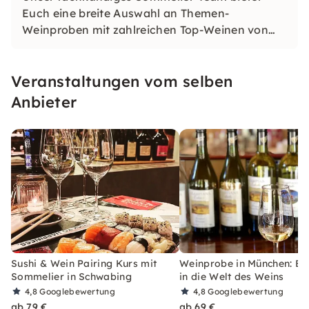
Euch eine breite Auswahl an Themen-
Weinproben mit zahlreichen Top-Weinen von
namhaften nationalen und in­ter­na­tion­alen
Weingütern.
Veranstaltungen vom selben
Anbieter
Sushi & Wein Pairing Kurs mit
Weinprobe in München: Ein
Sommelier in Schwabing
in die Welt des Weins
4,8
Googlebewertung
4,8
Googlebewertung
ab 79 €
ab 69 €