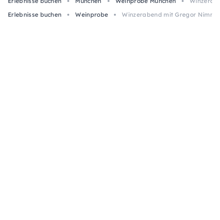
Erlebnisse buchen
München
Weinprobe München
Winzerabe
Erlebnisse buchen
Weinprobe
Winzerabend mit Gregor Nimmer