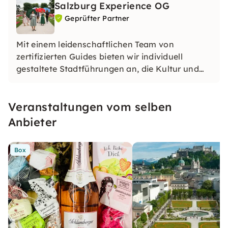
Salzburg Experience OG
Geprüfter Partner
Mit einem leidenschaftlichen Team von
zertifizierten Guides bieten wir individuell
gestaltete Stadtführungen an, die Kultur und
Kulinarik einzigartig verbinden. Persönlich,
authentisch und genussvoll – wir freuen uns
Veranstaltungen vom selben
darauf, Salzburg mit dir neu zu entdecken.
Anbieter
Box