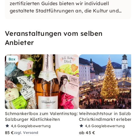
zertifizierten Guides bieten wir individuell
gestaltete Stadtführungen an, die Kultur und
Kulinarik einzigartig verbinden. Persönlich,
authentisch und genussvoll – wir freuen uns
Veranstaltungen vom selben
darauf, Salzburg mit dir neu zu entdecken.
Anbieter
Box
Schmankerlbox zum Valentinstag:
Weihnachtstour in Salzbur
Salzburger Köstlichkeiten
Christkindlmarkt erleben
4,6
Googlebewertung
4,6
Googlebewertung
85 €
ab 45 €
zzgl. Versand