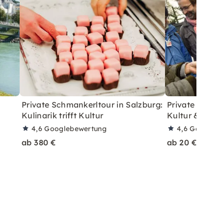
Private Schmankerltour in Salzburg:
Private Weihn
Kulinarik trifft Kultur
Kultur & Kuli
4,6
Googlebewertung
4,6
Googleb
ab 380 €
ab 20 €