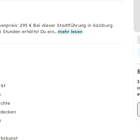
ppenpreis: 295 € Bei dieser Stadtführung in Salzburg
5 Stunden erhältst Du ein…
mehr lesen
I
rkt
o
e
)
ichte
tdecken
i
rkskunst