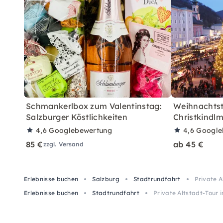
Schmankerlbox zum Valentinstag:
Weihnachtst
Salzburger Köstlichkeiten
Christkindlm
4,6
Googlebewertung
4,6
Google
85 €
ab 45 €
zzgl. Versand
Erlebnisse buchen
Salzburg
Stadtrundfahrt
Private A
Erlebnisse buchen
Stadtrundfahrt
Private Altstadt-Tour 