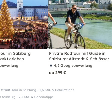
our in Salzburg:
Private Radtour mit Guide in
arkt erleben
Salzburg: Altstadt & Schlösser
bewertung
4,6
Googlebewertung
ab 299 €
ltstadt-Tour in Salzburg – 2,5 Std. & Geheimtipps
in Salzburg – 2,5 Std. & Geheimtipps