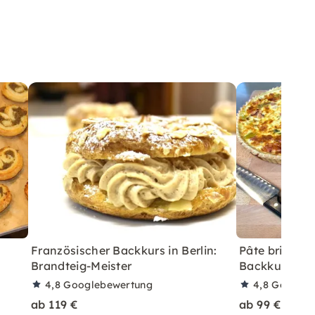
Französischer Backkurs in Berlin:
Pâte brisée –
Brandteig-Meister
Backkurs in B
4,8
Googlebewertung
4,8
Googleb
ab 119 €
ab 99 €