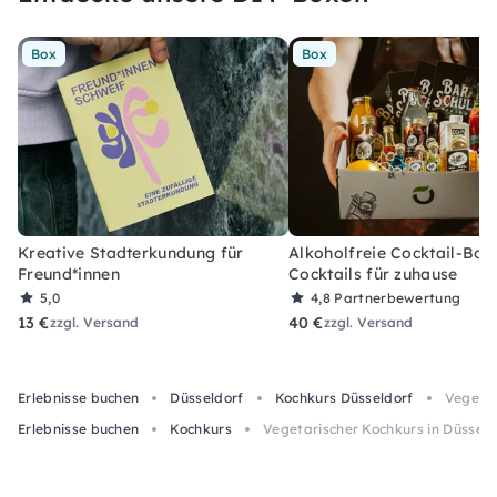
Box
Box
Kreative Stadterkundung für
Alkoholfreie Cocktail-Box
Freund*innen
Cocktails für zuhause
5,0
4,8
Partnerbewertung
13 €
40 €
zzgl. Versand
zzgl. Versand
Erlebnisse buchen
Düsseldorf
Kochkurs Düsseldorf
Vegetar
Erlebnisse buchen
Kochkurs
Vegetarischer Kochkurs in Düsseld