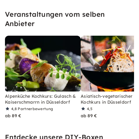
ausgefallenen Nudelkreationen überraschen
Veranstaltungen vom selben
oder gar mit einem Festtagsbraten glänzen.
Anbieter
Alpenküche Kochkurs: Gulasch &
Asiatisch-vegetarischer 3
Kaiserschmarrn in Düsseldorf
Kochkurs in Düsseldorf
4,8
Partnerbewertung
4,5
ab 89 €
ab 89 €
Entdecke unsere DIY-Boxen