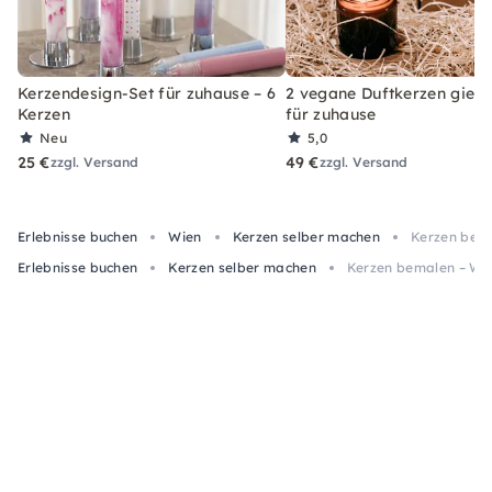
Kerzendesign-Set für zuhause – 6
2 vegane Duftkerzen gieße
Kerzen
für zuhause
Neu
5,0
25 €
49 €
zzgl. Versand
zzgl. Versand
Erlebnisse buchen
Wien
Kerzen selber machen
Kerzen bema
Erlebnisse buchen
Kerzen selber machen
Kerzen bemalen – Wo