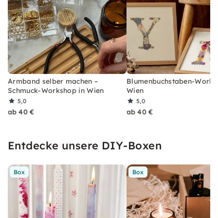
Armband selber machen –
Blumenbuchstaben-Works
Schmuck-Workshop in Wien
Wien
5,0
5,0
ab 40 €
ab 40 €
Entdecke unsere DIY-Boxen
Box
Box