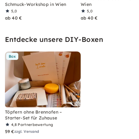
Schmuck-Workshop in Wien
Wien
5,0
5,0
ab 40 €
ab 40 €
Entdecke unsere DIY-Boxen
Box
Töpfern ohne Brennofen –
Starter-Set für Zuhause
4,8
Partnerbewertung
59 €
zzgl. Versand