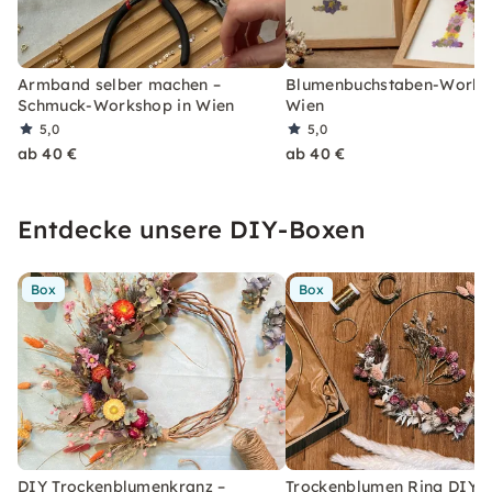
Armband selber machen –
Blumenbuchstaben-Works
Schmuck-Workshop in Wien
Wien
5,0
5,0
ab 40 €
ab 40 €
Entdecke unsere DIY-Boxen
Box
Box
DIY Trockenblumenkranz –
Trockenblumen Ring DIY-