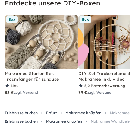
Entdecke unsere DIY-Boxen
Box
Box
Makramee Starter-Set:
DIY-Set Trockenblumenkra
Traumfänger für zuhause
Makramee inkl. Video
Neu
5,0
Partnerbewertung
33 €
39 €
zzgl. Versand
zzgl. Versand
Erlebnisse buchen
Erfurt
Makramee knüpfen
Makramee Wa
Erlebnisse buchen
Makramee knüpfen
Makramee Wandbehang k