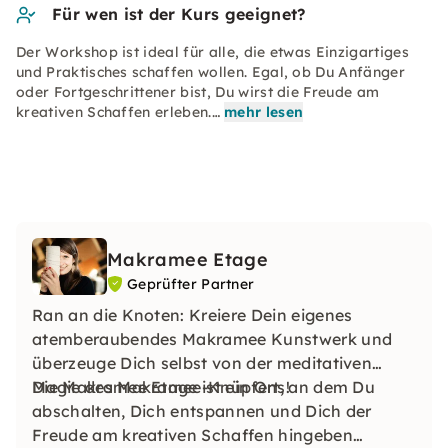
Für wen ist der Kurs geeignet?
Der Workshop ist ideal für alle, die etwas Einzigartiges
und Praktisches schaffen wollen. Egal, ob Du Anfänger
oder Fortgeschrittener bist, Du wirst die Freude am
kreativen Schaffen erleben.…
mehr lesen
Makramee Etage
Geprüfter Partner
Ran an die Knoten: Kreiere Dein eigenes
atemberaubendes Makramee Kunstwerk und
überzeuge Dich selbst von der meditativen
Magie des Makramee-Knüpfens!
Die Makramee Etage ist ein Ort, an dem Du
abschalten, Dich entspannen und Dich der
Freude am kreativen Schaffen hingeben