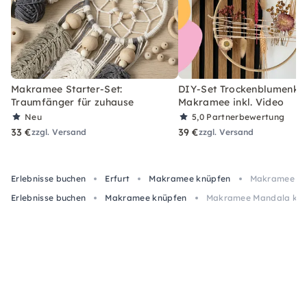
Makramee Starter-Set:
DIY-Set Trockenblumenkra
Traumfänger für zuhause
Makramee inkl. Video
Neu
5,0
Partnerbewertung
33 €
39 €
zzgl. Versand
zzgl. Versand
Erlebnisse buchen
Erfurt
Makramee knüpfen
Makramee Man
Erlebnisse buchen
Makramee knüpfen
Makramee Mandala knüp