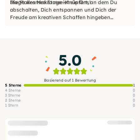
Magie des Makramee-Knüpfens!
Die Makramee Etage ist ein Ort, an dem Du
abschalten, Dich entspannen und Dich der
Freude am kreativen Schaffen hingeben
kannst.
5.0
Basierend auf 1 Bewertung
5 Sterne
1
4 Sterne
0
3 Sterne
0
2 Sterne
0
1 Stern
0