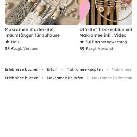
Makramee Starter-Set:
DIY-Set Trockenblumenkra
Traumfänger für zuhause
Makramee inkl. Video
Neu
5,0
Partnerbewertung
33 €
39 €
zzgl. Versand
zzgl. Versand
Erlebnisse buchen
Erfurt
Makramee knüpfen
Makramee Fed
Erlebnisse buchen
Makramee knüpfen
Makramee Federschmuck