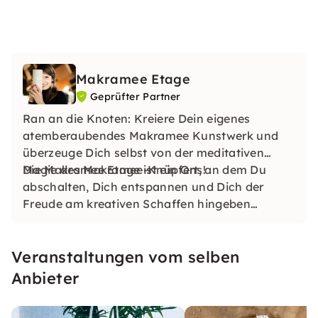
Makramee Etage
Geprüfter Partner
Ran an die Knoten: Kreiere Dein eigenes
atemberaubendes Makramee Kunstwerk und
überzeuge Dich selbst von der meditativen
Magie des Makramee-Knüpfens!
Die Makramee Etage ist ein Ort, an dem Du
abschalten, Dich entspannen und Dich der
Freude am kreativen Schaffen hingeben
kannst.
Veranstaltungen vom selben
Anbieter