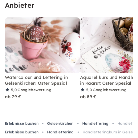
Anbieter
Watercolour und Lettering in
Aquarellkurs und Handlett
Gelsenkirchen: Oster Spezial
in Kaarst: Oster Spezial
5,0
Googlebewertung
5,0
Googlebewertung
ab 79 €
ab 89 €
Erlebnisse buchen
Gelsenkirchen
Handlettering
Handletter
Erlebnisse buchen
Handlettering
Handletteringkurs in Gelsenki