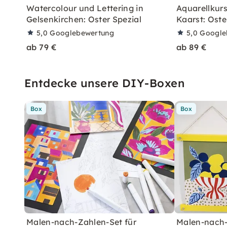
Watercolour und Lettering in
Aquarellkurs
Gelsenkirchen: Oster Spezial
Kaarst: Oste
5,0
Googlebewertung
5,0
Google
ab 79 €
ab 89 €
Entdecke unsere DIY-Boxen
Box
Box
Malen-nach-Zahlen-Set für
Malen-nach-