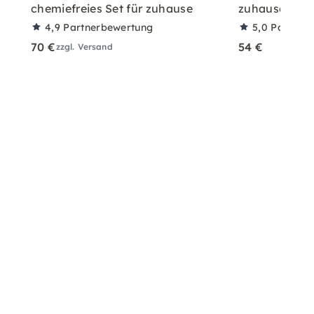
chemiefreies Set für zuhause
zuhause mit A
4,9
Partnerbewertung
5,0
Partner
70 €
54 €
zzgl. Versand