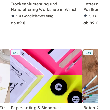
Trockenblumenring und
Lettering & 
Handlettering Workshop in Willich
Postkarten W
5,0
Googlebewertung
5,0
Googleb
ab 89 €
ab 89 €
Box
Box
für
Papercutting & Siebdruck –
Beton-Ostera