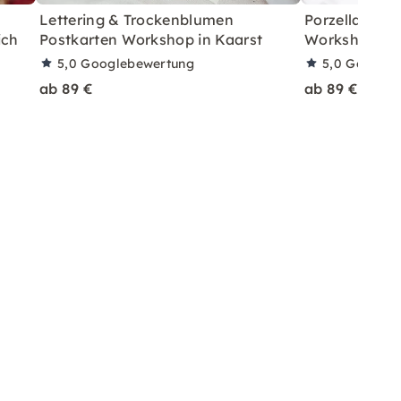
Lettering & Trockenblumen
Porzellan Lett
ich
Postkarten Workshop in Kaarst
Workshop Ge
5,0
Googlebewertung
5,0
Googleb
ab 89 €
ab 89 €