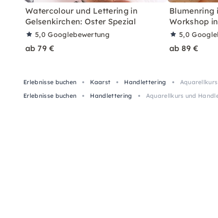
Watercolour und Lettering in
Blumenring i
Gelsenkirchen: Oster Spezial
Workshop in
5,0
Googlebewertung
5,0
Google
ab 79 €
ab 89 €
Erlebnisse buchen
Kaarst
Handlettering
Aquarellkurs
Erlebnisse buchen
Handlettering
Aquarellkurs und Handle