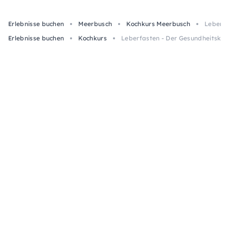
Erlebnisse buchen
Meerbusch
Kochkurs Meerbusch
Leberfa
Erlebnisse buchen
Kochkurs
Leberfasten - Der Gesundheitskoc