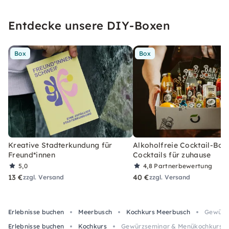
Entdecke unsere DIY-Boxen
Box
Box
Kreative Stadterkundung für
Alkoholfreie Cocktail-Box
Freund*innen
Cocktails für zuhause
5,0
4,8
Partnerbewertung
13 €
40 €
zzgl. Versand
zzgl. Versand
Erlebnisse buchen
Meerbusch
Kochkurs Meerbusch
Gewürzs
Erlebnisse buchen
Kochkurs
Gewürzseminar & Menükochkurs in 