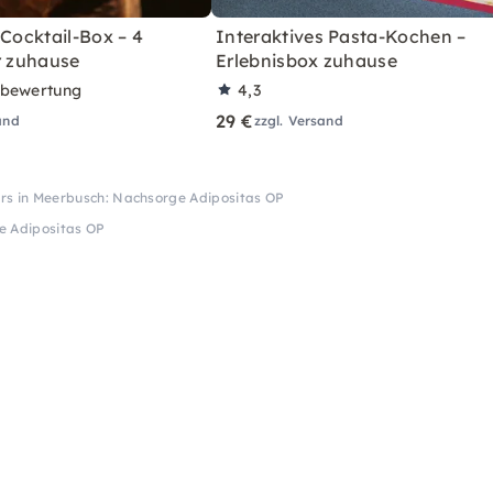
 Cocktail-Box – 4
Interaktives Pasta-Kochen –
r zuhause
Erlebnisbox zuhause
rbewertung
4,3
29 €
and
zzgl. Versand
rs in Meerbusch: Nachsorge Adipositas OP
e Adipositas OP