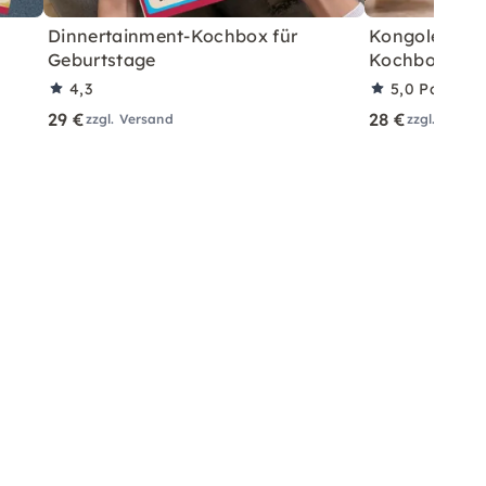
Dinnertainment-Kochbox für
Kongolesisch
Geburtstage
Kochbox für 
4,3
5,0
Partner
29 €
28 €
zzgl. Versand
zzgl. Versa