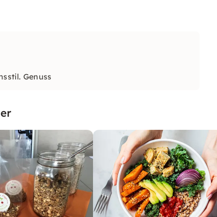
nsstil. Genuss
er