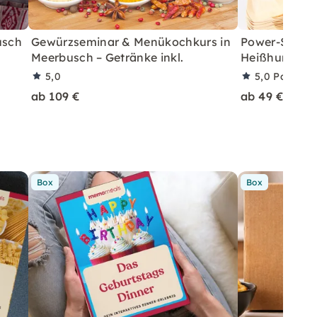
usch
Gewürzseminar & Menükochkurs in
Power-Snack
Meerbusch – Getränke inkl.
Heißhunger i
5,0
5,0
Partner
ab 109 €
ab 49 €
Box
Box