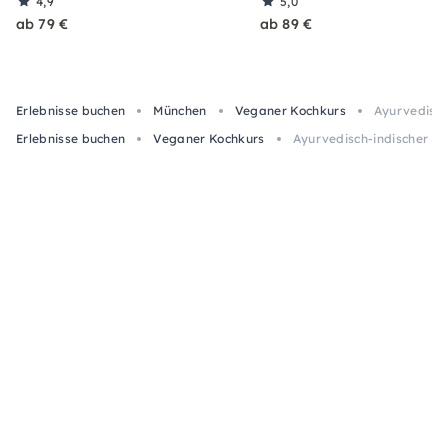
4,9
5,0
ab 79 €
ab 89 €
Erlebnisse buchen
München
Veganer Kochkurs
Ayurvedisch
Erlebnisse buchen
Veganer Kochkurs
Ayurvedisch-indischer Ko