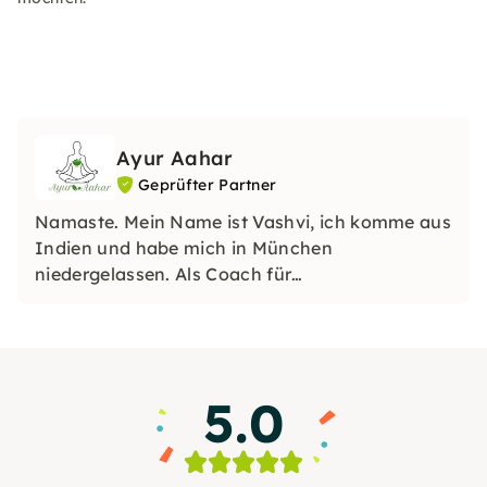
Ayur Aahar
Geprüfter Partner
Namaste. Mein Name ist Vashvi, ich komme aus
Indien und habe mich in München
niedergelassen. Als Coach für
Lebensmittelrezepte teile ich mein Wissen über
indische Küche, Street Food, Ayurveda und
inspiriere dich zu dieser Art der gesunden
Küche. Ich bin auch Yoga-Trainerin und gebe
5.0
Yoga-Kurse in Schulen und Sportvereinen.